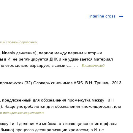
interline cross
ий словарь-справочник
еч. kinesis движение), период между первым и вторым
ы в И. не реплицируется ДНК и не удваивается материал
 клеток сильно варьирует, в связи с… …
Биологический
 промежуток (32) Словарь синонимов ASIS. В.Н. Тришин. 2013
, предложенный для обозначения промежутка между I и II
). Чаще употребляется для обозначения «покоящегося», или
я медицинская энциклопедия
жду I и II делениями мейоза, отличающаяся от интерфазы
обычно) процесса деспирализации хромосом; в И. не