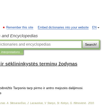
Remember this site
Embed dictionaries into your website
EN
s and Encyclopedias
Search!
Interpretations
ir sėklininkystės terminų žodynas
pibrėžtis
Tarpsnis
tarp
pirmo
ir
antro
mejozės
dalijimosi
.
з
ynas
.
A
.
Sliesaravičius
,
J
.
Lazauskas
,
V
.
Stanys
,
St
.
Keinys
,
G
.
Klimovienė
.
.
2010
.