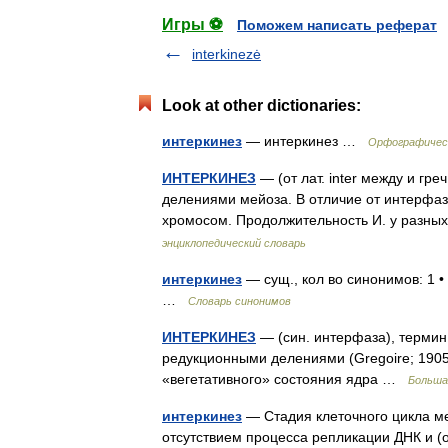
Игры ⚽
Поможем написать реферат
interkinezė
Look at other dictionaries:
интеркинез
— интеркинез …
Орфографическ
ИНТЕРКИНЕЗ
— (от лат. inter между и гр
делениями мейоза. В отличие от интерфаз
хромосом. Продолжительность И. у разных
энциклопедический словарь
интеркинез
— сущ., кол во синонимов: 1 •
…
Словарь синонимов
ИНТЕРКИНЕЗ
— (син. интерфаза), термин
редукционными делениями (Gregoire; 1905
«вегетативного» состояния ядра …
Больша
интеркинез
— Стадия клеточного цикла ме
отсутствием процесса репликации ДНК и (