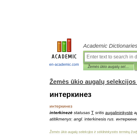
Academic Dictionarie
en-academic.com
Žemės ūkio augalų selekcijos ir sėklininkystės terminų žodynas
Žemės ūkio augalų selekcijos 
интеркинез
интеркинез
interkinezė
statusas
T
sritis
augalininkystė
a
atitikmenys
:
angl
.
interkinesis
rus
.
интеркине
Žemės
ūkio
augalų
selekcijos
ir
sėklininkystės
terminų
žod