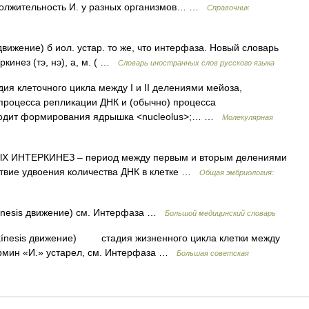
олжительность И. у разных организмов… …
Справочник
s движение) б иол. устар. то же, что интерфаза. Новый словарь
ркинез (тэ, нэ), а, м. ( …
Словарь иностранных слов русского языка
адия клеточного цикла между I и II делениями мейоза,
процесса репликации ДНК и (обычно) процесса
сходит формирования ядрышка <nucleolus>;… …
Молекулярная
НТЕРКИНЕЗ – период между первым и вторым делениями
ствие удвоения количества ДНК в клетке …
Общая эмбриология:
. kinesis движение) см. Интерфаза …
Большой медицинский словарь
ч. kínesis движение) стадия жизненного цикла клетки между
рмин «И.» устарел, см. Интерфаза …
Большая советская