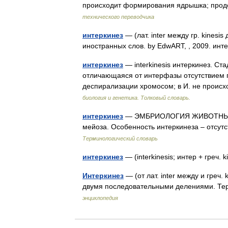
происходит формирования ядрышка; прод
технического переводчика
интеркинез
— (лат. inter между гр. kinesi
иностранных слов. by EdwART, , 2009. инте
интеркинез
— interkinesis интеркинез. Cт
отличающаяся от интерфазы отсутствием 
деспирализации хромосом; в И. не прои
биология и генетика. Толковый словарь.
интеркинез
— ЭМБРИОЛОГИЯ ЖИВОТНЫХ И
мейоза. Особенность интеркинеза – отсут
Терминологический словарь
интеркинез
— (interkinesis; интер + греч
Интеркинез
— (от лат. inter между и гре
двумя последовательными делениями. Те
энциклопедия